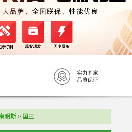
实力商家
品质保证
康明斯
>
国三