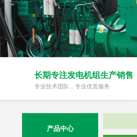
长期专注发电机组生产销售
专业技术团队，专业优质服务
产品中心