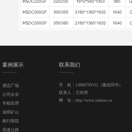
案例展示
联系我们
手 机：13888799332（微信同号）
酒店广场
联系人：王经理
公司企业
网 址：
http://www.ynhusu.cn
学校应用
油田矿山
银行医院
高速公路